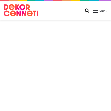
Arama
Menü
yap
...