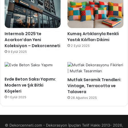
Intermob 2025’te
Kumaş Artıklarıyla Renkli
Acarkon’dan Yeni
Yastık Kılıfları Dikimi
Koleksiyon – Dekorcenneti
2 Eylül 2025
9 Eylül 2025
Evde Beton Saksı Yapımı:
Mutfak Seramik Trendleri:
Modern ve Şık Bitki
Vintage, Terracotta ve
Köşeleri
Talavera
1 Eylül 2025
28 Ağustos 2025
© Dekorcenneti.com - Dekorasyon İpuçları Telif Hakkı 2013- 2026,