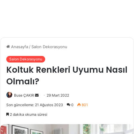
Anasayfa
/
Salon Dekorasyonu
Salon Dekorasyonu
Koltuk Renkleri Uyumu Nasıl
Olmalı?
Buse ÇAKIR
B
29 Mart 2022
i
Son güncelleme: 21 Ağustos 2023
0
801
r
2 dakika okuma süresi
e
-
p