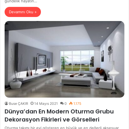
gündelik hayatın…
Devamını Oku »
Buse ÇAKIR
14 Mayıs 2021
0
1.175
Dünya’dan En Modern Oturma Grubu
Dekorasyon Fikirleri ve Görselleri
Oturma takımı bir evi gösteren en büyük ve en değerli aksesuar