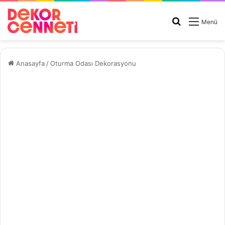
Arama
Menü
yap
...
Anasayfa
/
Oturma Odası Dekorasyonu