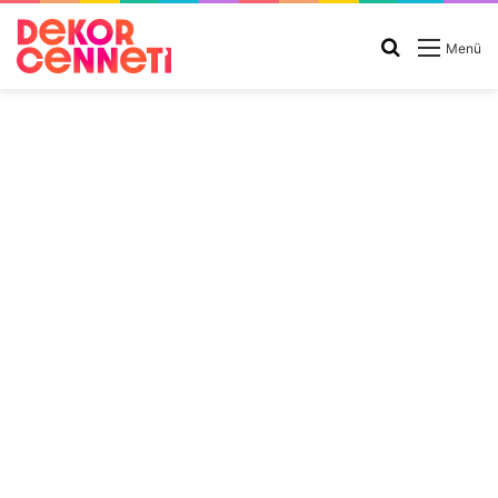
Arama
Menü
yap
...