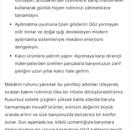
tutmayan, antibakteriyel özelliklere sahip malzemeler
kullanarak günlük hijyen rutininizi zahmetsizce
tamamlayın.
Aydınlatma uyumuna özen gösterin: Göz yormayan
nötr tonlar ve doğal ışığı destekleyen modern
aydınlatma sistemleriyle mekânın enerjisini
dengeleyin.
Kalıcı ürünlere yatırım yapın: Aşınmaya karşı dirençli
materyallerden üretilen parçalarla banyonuzun zarif
şıklığını uzun yıllar kalıcı hale getirin.
Mekânın ruhunu yansıtan bu yenilikçi adımları izleyerek,
sıradan bakım rutininizi lüks bir ritüele dönüştürebilirsiniz.
Kusursuz estetik çizgileri yüksek kalite standartlarıyla
harmanlayan inovatif ürünler, evinizin değerini büyük
oranda artırır ve size banyonuzda benzersiz bir konfor
sunar. Son aşamada ise, köklü uzmanlığıyla banyolara
daima modern bir vizyon kazandıran VitrA kalitesini tercih