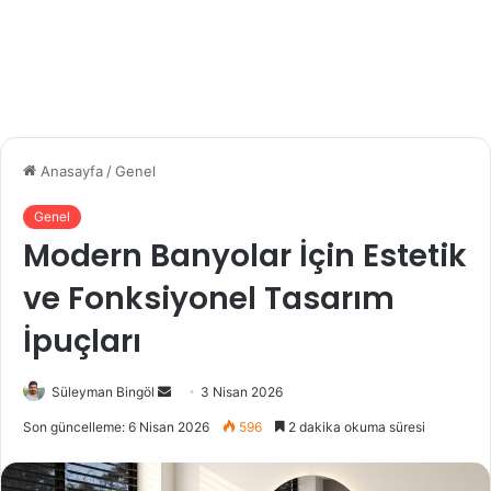
Anasayfa
/
Genel
Genel
Modern Banyolar İçin Estetik
ve Fonksiyonel Tasarım
İpuçları
Bir
Süleyman Bingöl
3 Nisan 2026
e-
Son güncelleme: 6 Nisan 2026
596
2 dakika okuma süresi
posta
göndermek