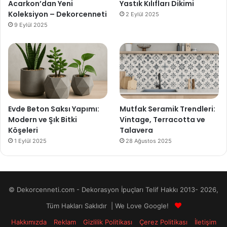
Acarkon’dan Yeni
Yastık Kılıfları Dikimi
Koleksiyon – Dekorcenneti
2 Eylül 2025
9 Eylül 2025
Evde Beton Saksı Yapımı:
Mutfak Seramik Trendleri:
Modern ve Şık Bitki
Vintage, Terracotta ve
Köşeleri
Talavera
1 Eylül 2025
28 Ağustos 2025
© Dekorcenneti.com - Dekorasyon İpuçları Telif Hakkı 2013- 2026,
Tüm Hakları Saklıdır | We Love Google!
Hakkımızda
Reklam
Gizlilik Politikası
Çerez Politikası
İletişim