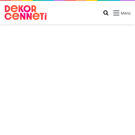
Arama
Menü
yap
...