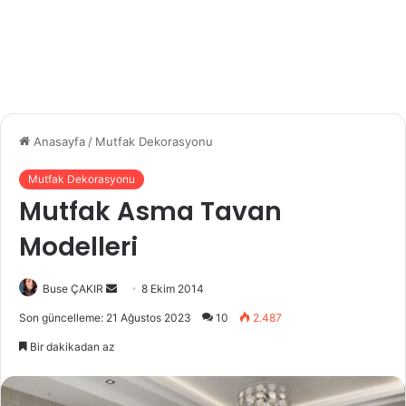
Anasayfa
/
Mutfak Dekorasyonu
Mutfak Dekorasyonu
Mutfak Asma Tavan
Modelleri
Buse ÇAKIR
B
8 Ekim 2014
i
Son güncelleme: 21 Ağustos 2023
10
2.487
r
Bir dakikadan az
e
-
p