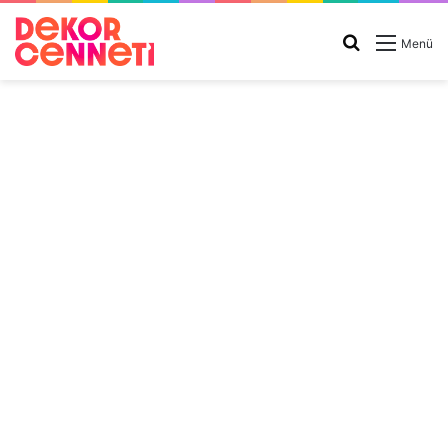
Arama
Menü
yap
...