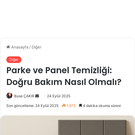
Anasayfa
/
Diğer
Diğer
Parke ve Panel Temizliği:
Doğru Bakım Nasıl Olmalı?
Bir
Buse ÇAKIR
24 Eylül 2025
e-
Son güncelleme: 24 Eylül 2025
1.973
4 dakika okuma süresi
posta
göndermek