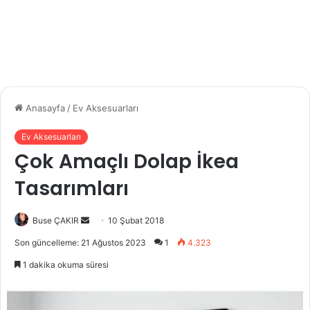
Anasayfa
/
Ev Aksesuarları
Ev Aksesuarları
Çok Amaçlı Dolap İkea
Tasarımları
Buse ÇAKIR
B
10 Şubat 2018
i
Son güncelleme: 21 Ağustos 2023
1
4.323
r
1 dakika okuma süresi
e
-
p