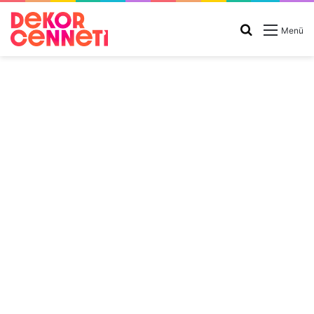
Arama
Menü
yap
...