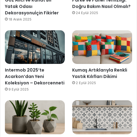
Göz Alıcı ve Rahat Bir
Parke ve Panel Temizliği:
Yatak Odası
Doğru Bakım Nasıl Olmalı?
Dekorasyonuİçin Fikirler
24 Eylül 2025
18 Aralık 2025
Intermob 2025’te
Kumaş Artıklarıyla Renkli
Acarkon’dan Yeni
Yastık Kılıfları Dikimi
Koleksiyon – Dekorcenneti
2 Eylül 2025
9 Eylül 2025