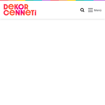
Arama
Menü
yap
...