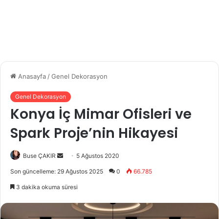
Anasayfa
/
Genel Dekorasyon
Genel Dekorasyon
Konya İç Mimar Ofisleri ve
Spark Proje’nin Hikayesi
Bir
Buse ÇAKIR
5 Ağustos 2020
e-
Son güncelleme: 29 Ağustos 2025
0
66.785
posta
3 dakika okuma süresi
göndermek