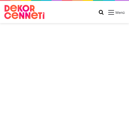
Arama
Menü
yap
...