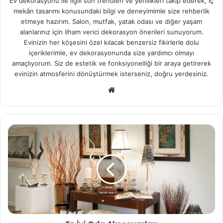
Ev dekorasyonu ile ilgili son trendleri ve yenilikleri takip ederek, iç
mekân tasarımı konusundaki bilgi ve deneyimimle size rehberlik
etmeye hazırım. Salon, mutfak, yatak odası ve diğer yaşam
alanlarınız için ilham verici dekorasyon önerileri sunuyorum.
Evinizin her köşesini özel kılacak benzersiz fikirlerle dolu
içeriklerimle, ev dekorasyonunda size yardımcı olmayı
amaçlıyorum. Siz de estetik ve fonksiyonelliği bir araya getirerek
evinizin atmosferini dönüştürmek isterseniz, doğru yerdesiniz.
We
b
sit
esi