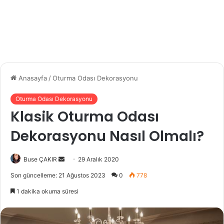
Anasayfa
/
Oturma Odası Dekorasyonu
Oturma Odası Dekorasyonu
Klasik Oturma Odası
Dekorasyonu Nasıl Olmalı?
Buse ÇAKIR
B
29 Aralık 2020
i
Son güncelleme: 21 Ağustos 2023
0
778
r
1 dakika okuma süresi
e
-
p