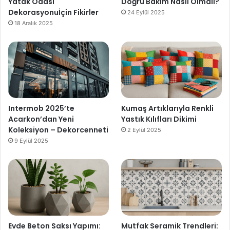
Yatak Odası
Doğru Bakım Nasıl Olmalı?
Dekorasyonuİçin Fikirler
24 Eylül 2025
18 Aralık 2025
Intermob 2025’te
Kumaş Artıklarıyla Renkli
Acarkon’dan Yeni
Yastık Kılıfları Dikimi
Koleksiyon – Dekorcenneti
2 Eylül 2025
9 Eylül 2025
Evde Beton Saksı Yapımı:
Mutfak Seramik Trendleri: