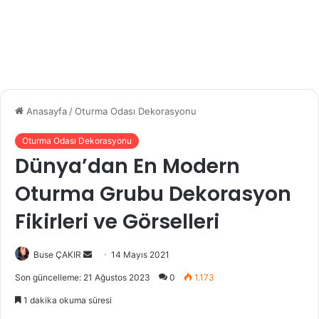
Anasayfa
/
Oturma Odası Dekorasyonu
Oturma Odası Dekorasyonu
Dünya’dan En Modern
Oturma Grubu Dekorasyon
Fikirleri ve Görselleri
Buse ÇAKIR
B
14 Mayıs 2021
i
Son güncelleme: 21 Ağustos 2023
0
1.173
r
1 dakika okuma süresi
e