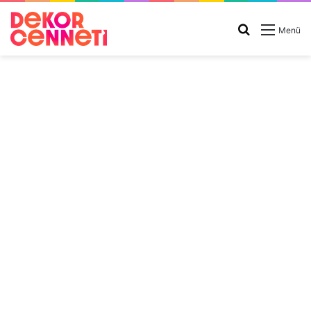
Arama
Menü
yap
...