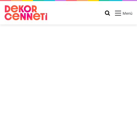
Arama
Menü
yap
...