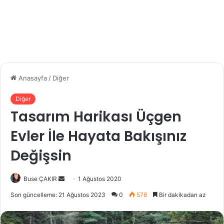
Anasayfa
/
Diğer
Diğer
Tasarım Harikası Üçgen
Evler İle Hayata Bakışınız
Değişsin
Buse ÇAKIR
B
1 Ağustos 2020
i
Son güncelleme: 21 Ağustos 2023
0
578
Bir dakikadan az
r
e