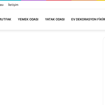
ası
İletişim
MUTFAK
YEMEK ODASI
YATAK ODASI
EV DEKORASYON FIKIR