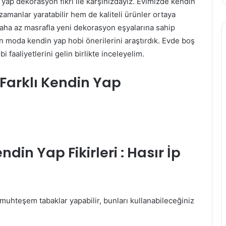
n yap dekorasyon fikri ile karşınızdayız. Evimizde kendin
zamanlar yaratabilir hem de kaliteli ürünler ortaya
r daha az masrafla yeni dekorasyon eşyalarına sahip
n en moda kendin yap hobi önerilerini araştırdık. Evde boş
faaliyetlerini gelin birlikte inceleyelim.
n Farklı Kendin Yap
ndin Yap Fikirleri : Hasır İp
 muhteşem tabaklar yapabilir, bunları kullanabileceğiniz