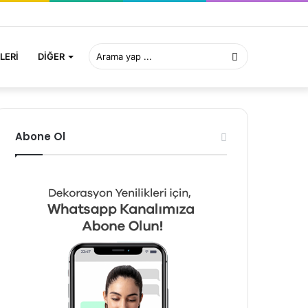
Arama
LERI
DIĞER
yap
Abone Ol
...