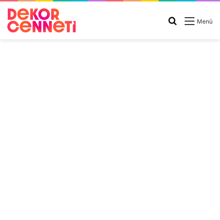
Arama
Menü
yap
...