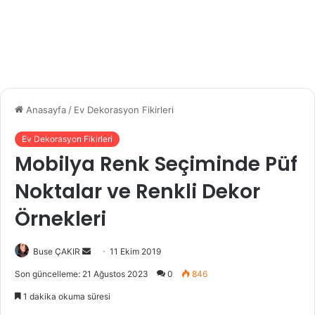
Anasayfa
/
Ev Dekorasyon Fikirleri
Ev Dekorasyon Fikirleri
Mobilya Renk Seçiminde Püf
Noktalar ve Renkli Dekor
Örnekleri
Buse ÇAKIR
B
11 Ekim 2019
i
Son güncelleme: 21 Ağustos 2023
0
846
r
1 dakika okuma süresi
e