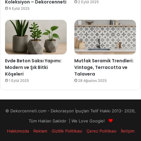
Koleksiyon – Dekorcenneti
2 Eylül 2025
9 Eylül 2025
Evde Beton Saksı Yapımı:
Mutfak Seramik Trendleri:
Modern ve Şık Bitki
Vintage, Terracotta ve
Köşeleri
Talavera
1 Eylül 2025
28 Ağustos 2025
© Dekorcenneti.com - Dekorasyon İpuçları Telif Hakkı 2013- 2026,
Tüm Hakları Saklıdır | We Love Google!
Hakkımızda
Reklam
Gizlilik Politikası
Çerez Politikası
İletişim