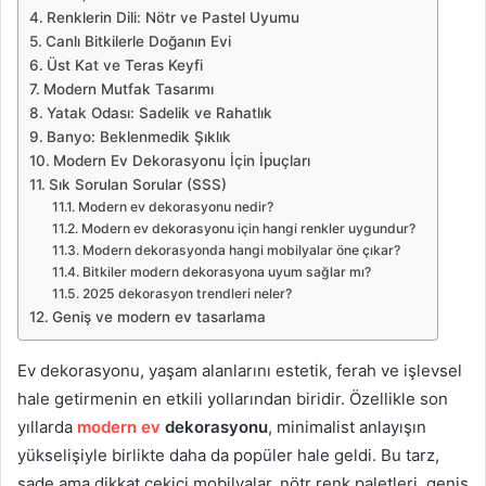
Renklerin Dili: Nötr ve Pastel Uyumu
Canlı Bitkilerle Doğanın Evi
Üst Kat ve Teras Keyfi
Modern Mutfak Tasarımı
Yatak Odası: Sadelik ve Rahatlık
Banyo: Beklenmedik Şıklık
Modern Ev Dekorasyonu İçin İpuçları
Sık Sorulan Sorular (SSS)
Modern ev dekorasyonu nedir?
Modern ev dekorasyonu için hangi renkler uygundur?
Modern dekorasyonda hangi mobilyalar öne çıkar?
Bitkiler modern dekorasyona uyum sağlar mı?
2025 dekorasyon trendleri neler?
Geniş ve modern ev tasarlama
Ev dekorasyonu, yaşam alanlarını estetik, ferah ve işlevsel
hale getirmenin en etkili yollarından biridir. Özellikle son
yıllarda
modern ev
dekorasyonu
, minimalist anlayışın
yükselişiyle birlikte daha da popüler hale geldi. Bu tarz,
sade ama dikkat çekici mobilyalar, nötr renk paletleri, geniş