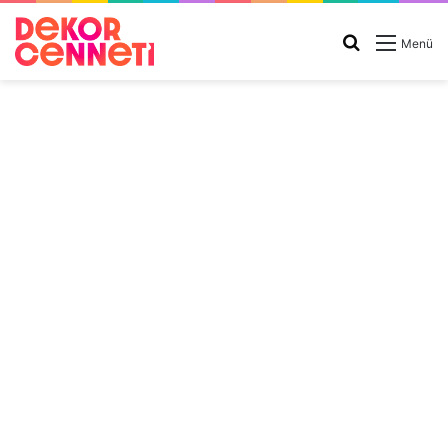
Arama
Menü
yap
...