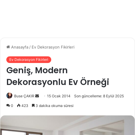
Anasayfa
/
Ev Dekorasyon Fikirleri
Ev Dekorasyon Fikirleri
Geniş, Modern
Dekorasyonlu Ev Örneği
Buse ÇAKIR
B
15 Ocak 2014
Son güncelleme: 8 Eylül 2025
i
0
423
3 dakika okuma süresi
r
e
-
p