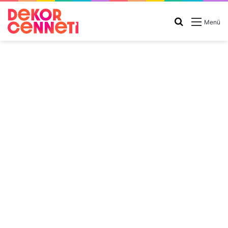
Arama
Menü
yap
...