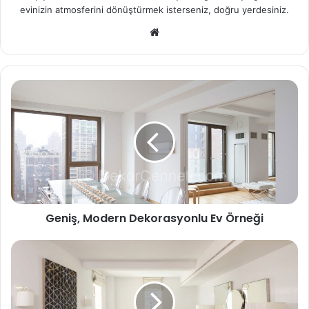
evinizin atmosferini dönüştürmek isterseniz, doğru yerdesiniz.
We
b
sit
esi
Geniş, Modern Dekorasyonlu Ev Örneği