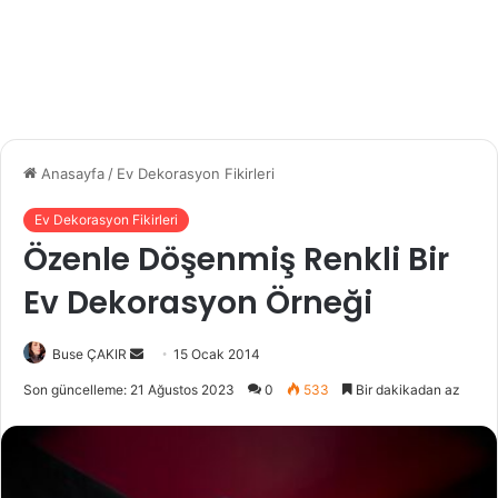
Anasayfa
/
Ev Dekorasyon Fikirleri
Ev Dekorasyon Fikirleri
Özenle Döşenmiş Renkli Bir
Ev Dekorasyon Örneği
Buse ÇAKIR
B
15 Ocak 2014
i
Son güncelleme: 21 Ağustos 2023
0
533
Bir dakikadan az
r
e
-
p