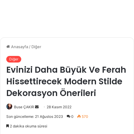
Anasayfa
/
Diğer
Diğer
Evinizi Daha Büyük Ve Ferah
Hissettirecek Modern Stilde
Dekorasyon Önerileri
Buse ÇAKIR
B
28 Kasım 2022
i
Son güncelleme: 21 Ağustos 2023
0
570
r
2 dakika okuma süresi
e