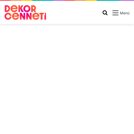
Arama
Menü
yap
...