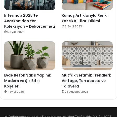
Intermob 2025’te
Kumaş Artıklarıyla Renkli
Acarkon’dan Yeni
Yastık Kılıfları Dikimi
Koleksiyon – Dekorcenneti
2 Eylül 2025
9 Eylül 2025
Evde Beton Saksı Yapımı:
Mutfak Seramik Trendleri:
Modern ve Şık Bitki
Vintage, Terracotta ve
Köşeleri
Talavera
1 Eylül 2025
28 Ağustos 2025
© Dekorcenneti.com - Dekorasyon İpuçları Telif Hakkı 2013- 2026,