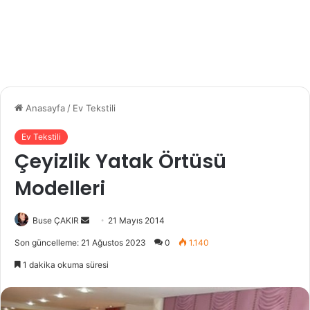
Anasayfa
/
Ev Tekstili
Ev Tekstili
Çeyizlik Yatak Örtüsü
Modelleri
Buse ÇAKIR
B
21 Mayıs 2014
i
Son güncelleme: 21 Ağustos 2023
0
1.140
r
1 dakika okuma süresi
e
-
p