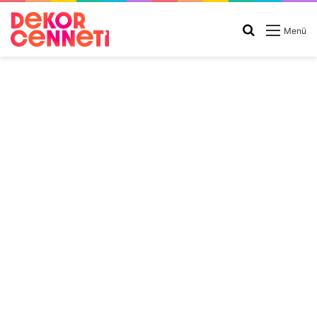
Arama
Menü
yap
...