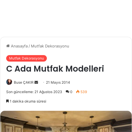
Anasayfa
/
Mutfak Dekorasyonu
Mutfak Dekorasyonu
C Ada Mutfak Modelleri
Buse ÇAKIR
B
21 Mayıs 2014
i
Son güncelleme: 21 Ağustos 2023
0
539
r
1 dakika okuma süresi
e
-
p
o
s