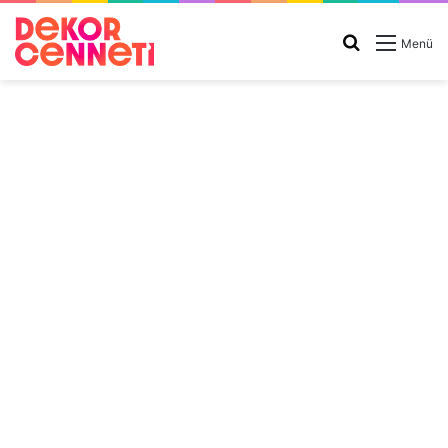
Arama
Menü
yap
...