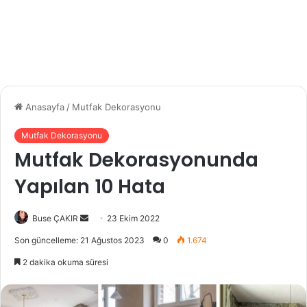
Anasayfa
/
Mutfak Dekorasyonu
Mutfak Dekorasyonu
Mutfak Dekorasyonunda
Yapılan 10 Hata
Buse ÇAKIR
B
23 Ekim 2022
i
Son güncelleme: 21 Ağustos 2023
0
1.674
r
2 dakika okuma süresi
e
-
p