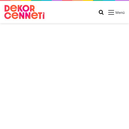
Arama
Menü
yap
...