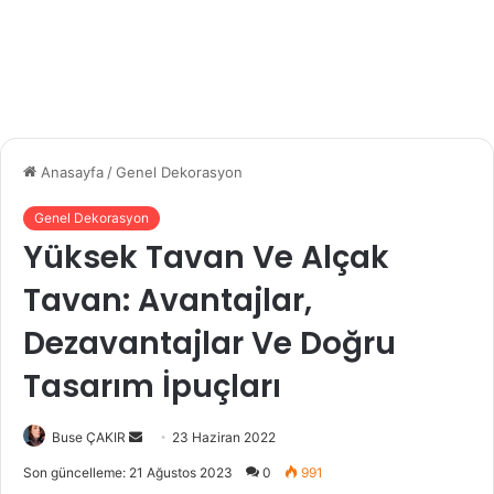
Anasayfa
/
Genel Dekorasyon
Genel Dekorasyon
Yüksek Tavan Ve Alçak
Tavan: Avantajlar,
Dezavantajlar Ve Doğru
Tasarım İpuçları
Buse ÇAKIR
B
23 Haziran 2022
i
Son güncelleme: 21 Ağustos 2023
0
991
r