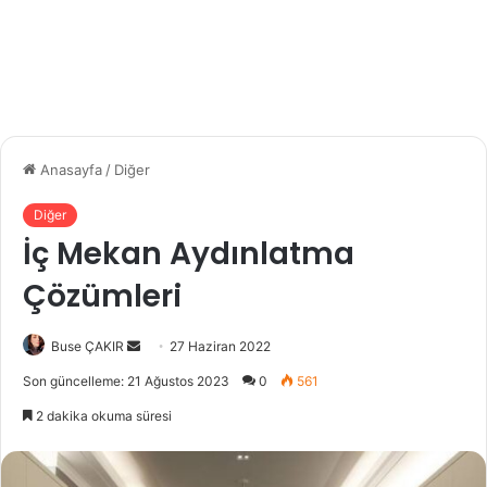
Anasayfa
/
Diğer
Diğer
İç Mekan Aydınlatma
Çözümleri
Buse ÇAKIR
B
27 Haziran 2022
i
Son güncelleme: 21 Ağustos 2023
0
561
r
2 dakika okuma süresi
e
-
p