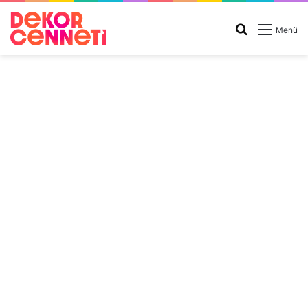
Arama
Menü
yap
...