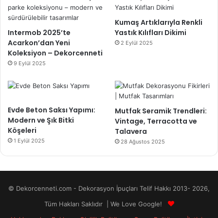
Kumaş Artıklarıyla Renkli
Intermob 2025’te
Yastık Kılıfları Dikimi
Acarkon’dan Yeni
2 Eylül 2025
Koleksiyon – Dekorcenneti
9 Eylül 2025
Evde Beton Saksı Yapımı:
Mutfak Seramik Trendleri:
Modern ve Şık Bitki
Vintage, Terracotta ve
Köşeleri
Talavera
1 Eylül 2025
28 Ağustos 2025
© Dekorcenneti.com - Dekorasyon İpuçları Telif Hakkı 2013- 2026,
Tüm Hakları Saklıdır | We Love Google!