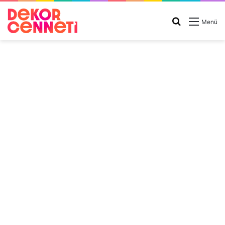
Arama
Menü
yap
...