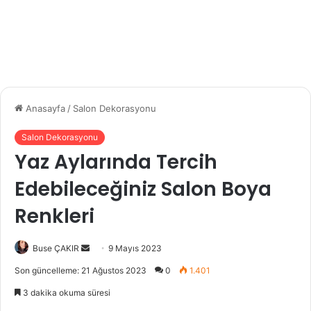
Anasayfa
/
Salon Dekorasyonu
Salon Dekorasyonu
Yaz Aylarında Tercih
Edebileceğiniz Salon Boya
Renkleri
Buse ÇAKIR
B
9 Mayıs 2023
i
Son güncelleme: 21 Ağustos 2023
0
1.401
r
3 dakika okuma süresi
e