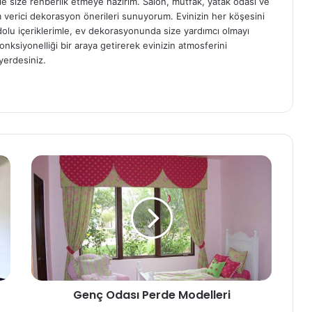
e size rehberlik etmeye hazırım. Salon, mutfak, yatak odası ve
am verici dekorasyon önerileri sunuyorum. Evinizin her köşesini
e dolu içeriklerimle, ev dekorasyonunda size yardımcı olmayı
onksiyonelliği bir araya getirerek evinizin atmosferini
yerdesiniz.
Genç Odası Perde Modelleri