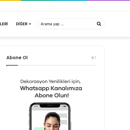
Arama
LERI
DIĞER
yap
Abone Ol
...