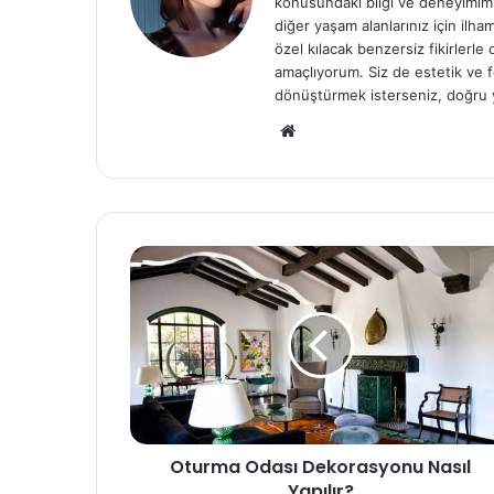
konusundaki bilgi ve deneyimiml
diğer yaşam alanlarınız için ilh
özel kılacak benzersiz fikirlerl
amaçlıyorum. Siz de estetik ve f
dönüştürmek isterseniz, doğru 
We
b
sit
esi
Oturma Odası Dekorasyonu Nasıl
Yapılır?