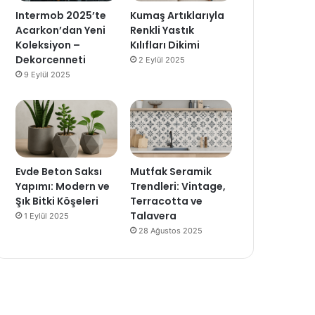
Intermob 2025’te
Kumaş Artıklarıyla
Acarkon’dan Yeni
Renkli Yastık
Koleksiyon –
Kılıfları Dikimi
Dekorcenneti
2 Eylül 2025
9 Eylül 2025
Evde Beton Saksı
Mutfak Seramik
Yapımı: Modern ve
Trendleri: Vintage,
Şık Bitki Köşeleri
Terracotta ve
Talavera
1 Eylül 2025
28 Ağustos 2025