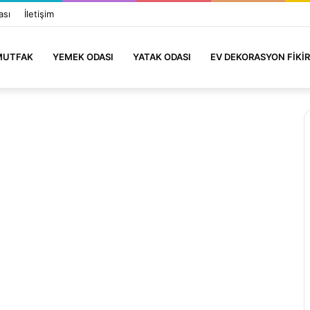
ası
İletişim
MUTFAK
YEMEK ODASI
YATAK ODASI
EV DEKORASYON FIKIR