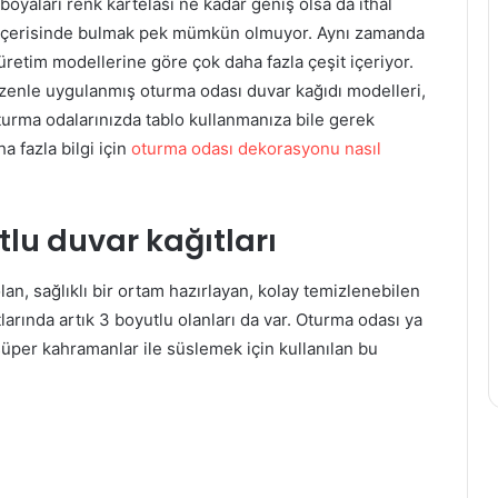
 boyaları renk kartelası ne kadar geniş olsa da ithal
ar içerisinde bulmak pek mümkün olmuyor. Aynı zamanda
 üretim modellerine göre çok daha fazla çeşit içeriyor.
özenle uygulanmış oturma odası duvar kağıdı modelleri,
turma odalarınızda tablo kullanmanıza bile gerek
ha fazla bilgi için
oturma odası dekorasyonu nasıl
tlu duvar kağıtları
n, sağlıklı bir ortam hazırlayan, kolay temizlenebilen
arında artık 3 boyutlu olanları da var. Oturma odası ya
üper kahramanlar ile süslemek için kullanılan bu