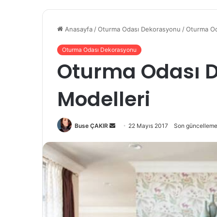
Anasayfa
/
Oturma Odası Dekorasyonu
/
Oturma Od
Oturma Odası Dekorasyonu
Oturma Odası D
Modelleri
Buse ÇAKIR
B
22 Mayıs 2017
Son güncelleme
i
r
e
-
p
o
s