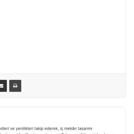
E-Posta ile paylaş
Yazdır
ndleri ve yenilikleri takip ederek, iç mekân tasarımı