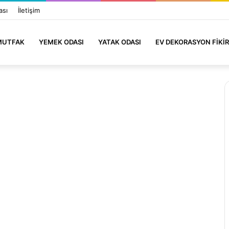
ası
İletişim
MUTFAK
YEMEK ODASI
YATAK ODASI
EV DEKORASYON FIKIR