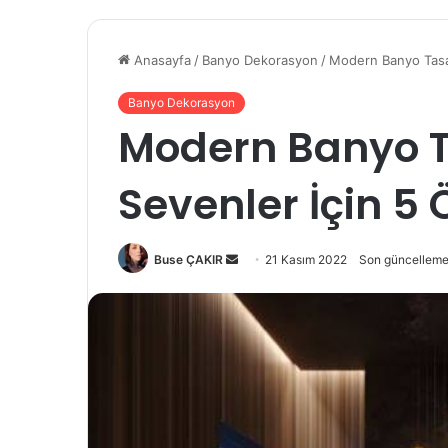
Anasayfa
/
Banyo Dekorasyon
/
Modern Banyo Tasar
Banyo Dekorasyon
Modern Banyo T
Sevenler İçin 5 
Buse ÇAKIR
B
21 Kasım 2022
Son güncelleme
i
r
e
-
p
o
s