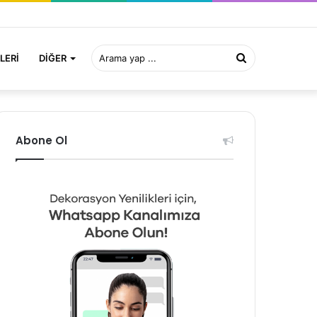
Arama
LERI
DIĞER
yap
Abone Ol
...