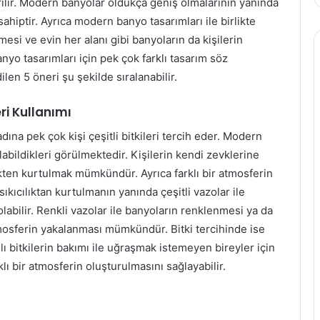
rılır. Modern banyolar oldukça geniş olmalarının yanında
sahiptir. Ayrıca modern banyo tasarımları ile birlikte
mesi ve evin her alanı gibi banyoların da kişilerin
nyo tasarımları için pek çok farklı tasarım söz
ilen 5 öneri şu şekilde sıralanabilir.
ri Kullanımı
na pek çok kişi çeşitli bitkileri tercih eder. Modern
abildikleri görülmektedir. Kişilerin kendi zevklerine
likten kurtulmak mümkündür. Ayrıca farklı bir atmosferin
ıkıcılıktan kurtulmanın yanında çeşitli vazolar ile
abilir. Renkli vazolar ile banyoların renklenmesi ya da
 atmosferin yakalanması mümkündür. Bitki tercihinde ise
lı bitkilerin bakımı ile uğraşmak istemeyen bireyler için
rklı bir atmosferin oluşturulmasını sağlayabilir.