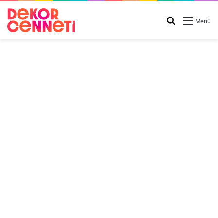
Arama
Menü
yap
...