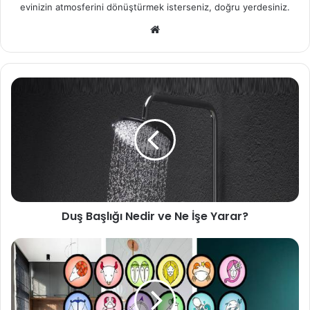
evinizin atmosferini dönüştürmek isterseniz, doğru yerdesiniz.
We
b
sit
esi
Duş Başlığı Nedir ve Ne İşe Yarar?