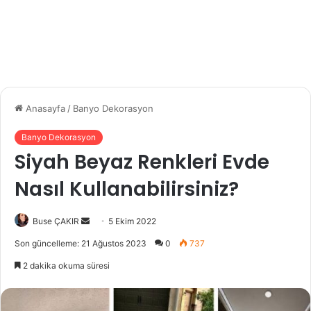
Anasayfa
/
Banyo Dekorasyon
Banyo Dekorasyon
Siyah Beyaz Renkleri Evde
Nasıl Kullanabilirsiniz?
Buse ÇAKIR
B
5 Ekim 2022
i
Son güncelleme: 21 Ağustos 2023
0
737
r
2 dakika okuma süresi
e
-
p