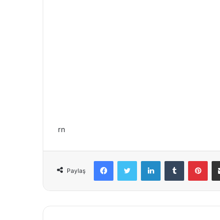
rn
Facebook
Twitter
LinkedIn
Tumblr
Pinterest
Paylaş