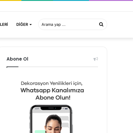
Arama
LERI
DIĞER
yap
Abone Ol
...