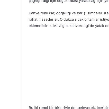
çağrıştırdığı için soğuk etkisi yaratacağı için yi
Kahve renk ise; doğallığı ve barışı simgeler. 
rahat hissederler. Oldukça sıcak ortamlar isti
eklemelisiniz. Mavi gibi kahverengi de yatak o
Bu iki rengi bir birleriyle dengeleyerek, içeris