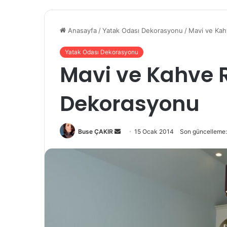
Anasayfa
/
Yatak Odası Dekorasyonu
/
Mavi ve Kah
Yatak Odası Dekorasyonu
Mavi ve Kahve 
Dekorasyonu
Buse ÇAKIR
B
15 Ocak 2014
Son güncelleme:
i
r
e
-
p
o
s