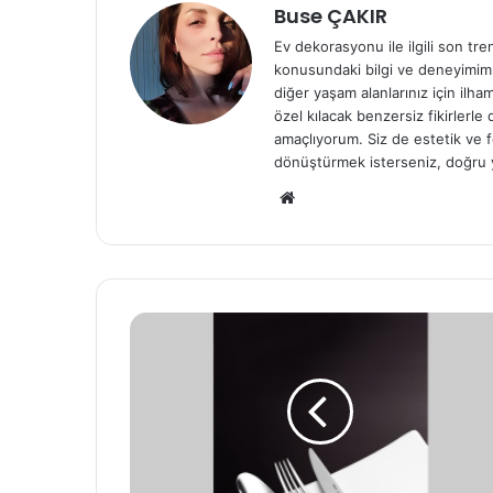
Buse ÇAKIR
Ev dekorasyonu ile ilgili son tre
konusundaki bilgi ve deneyimiml
diğer yaşam alanlarınız için ilh
özel kılacak benzersiz fikirlerl
amaçlıyorum. Siz de estetik ve f
dönüştürmek isterseniz, doğru 
We
b
sit
esi