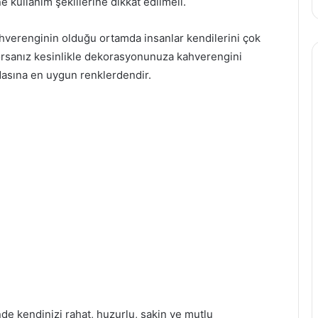
ne kullanım şekillerine dikkat edilmeli.
Kahverenginin olduğu ortamda insanlar kendilerini çok
yorsanız kesinlikle dekorasyonunuza kahverengini
dasına en uygun renklerdendir.
inde kendinizi rahat, huzurlu, sakin ve mutlu