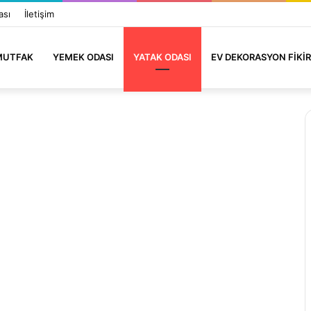
ası
İletişim
MUTFAK
YEMEK ODASI
YATAK ODASI
EV DEKORASYON FIKIR