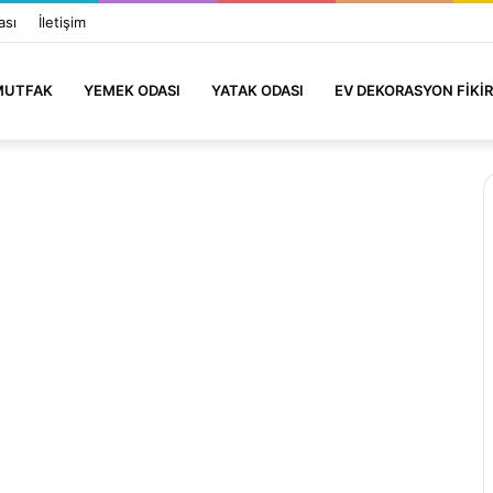
ası
İletişim
MUTFAK
YEMEK ODASI
YATAK ODASI
EV DEKORASYON FIKIR