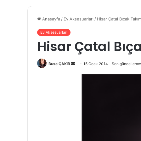
Anasayfa
/
Ev Aksesuarları
/
Hisar Çatal Bıçak Takım
Ev Aksesuarları
Hisar Çatal Bıç
Buse ÇAKIR
B
15 Ocak 2014
Son güncelleme:
i
r
e
-
p
o
s
t
a
g