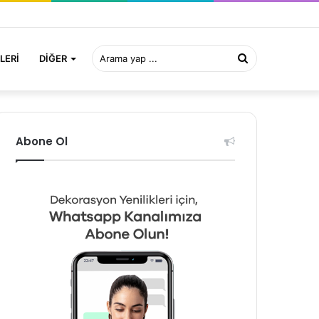
Arama
LERI
DIĞER
yap
Abone Ol
...