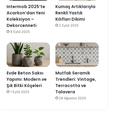
Intermob 2025’te
Kumaş Artıklarıyla
Acarkon’dan Yeni
Renkli Yastık
Koleksiyon –
Kılıfları Dikimi
Dekorcenneti
2 Eylül 2025
9 Eylül 2025
Evde Beton Saksı
Mutfak Seramik
Yapımı: Modern ve
Trendleri: Vintage,
Şık Bitki Köşeleri
Terracotta ve
Talavera
1 Eylül 2025
28 Ağustos 2025