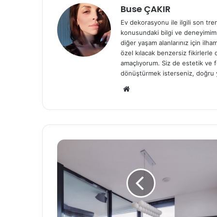
Buse ÇAKIR
Ev dekorasyonu ile ilgili son tre
konusundaki bilgi ve deneyimiml
diğer yaşam alanlarınız için ilh
özel kılacak benzersiz fikirlerl
amaçlıyorum. Siz de estetik ve f
dönüştürmek isterseniz, doğru 
We
b
sit
esi