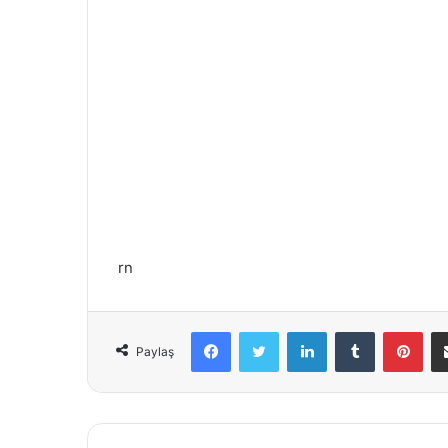
rn
Facebook
Twitter
LinkedIn
Tumblr
Pinterest
Paylaş