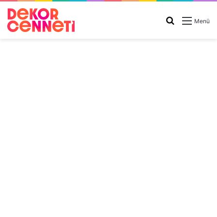
Arama
Menü
yap
...