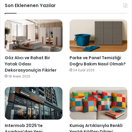
Son Eklenenen Yazılar
Göz Alıcı ve Rahat Bir
Parke ve Panel Temizliği:
Yatak Odası
Doğru Bakım Nasıl Olmalı?
Dekorasyonuİçin Fikirler
24 Eylül 2025
18 Aralık 2025
Intermob 2025’te
Kumaş Artıklarıyla Renkli
Acarkon’dan Yeni
Yastık Kılıfları Dikimi