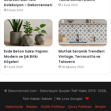
Koleksiyon – Dekorcenneti
2 Eylül 2025
9 Eylül 2025
Evde Beton Saksı Yapımı:
Mutfak Seramik Trendleri:
Modern ve Şık Bitki
Vintage, Terracotta ve
Köşeleri
Talavera
1 Eylül 2025
28 Ağustos 2025
© Dekorcenneti.com - Dekorasyon İpuçları Telif Hakkı 2013- 2026,
Tüm Hakları Saklıdır | We Love Google!
Hakkımızda
Reklam
Gizlilik Politikası
Çerez Politikası
İletişim