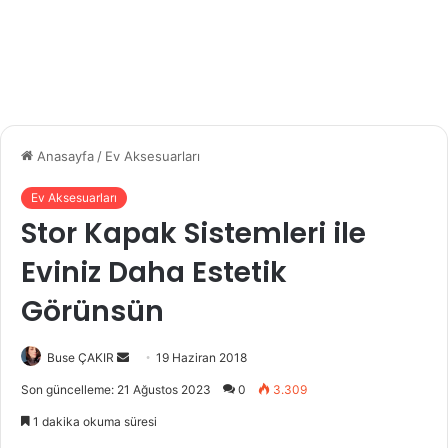
Anasayfa
/
Ev Aksesuarları
Ev Aksesuarları
Stor Kapak Sistemleri ile
Eviniz Daha Estetik
Görünsün
Buse ÇAKIR
B
19 Haziran 2018
i
Son güncelleme: 21 Ağustos 2023
0
3.309
r
1 dakika okuma süresi
e