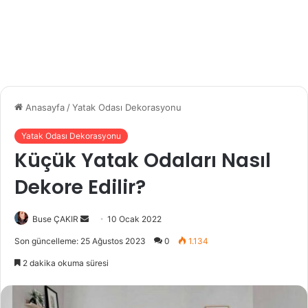
Anasayfa
/
Yatak Odası Dekorasyonu
Yatak Odası Dekorasyonu
Küçük Yatak Odaları Nasıl
Dekore Edilir?
Bir
Buse ÇAKIR
10 Ocak 2022
e-
Son güncelleme: 25 Ağustos 2023
0
1.134
posta
2 dakika okuma süresi
göndermek