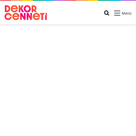
Arama
Menü
yap
...