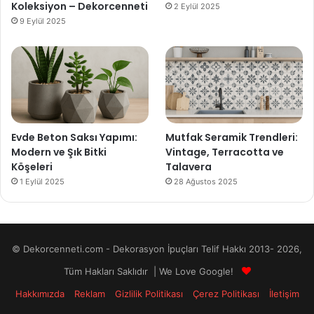
Koleksiyon – Dekorcenneti
2 Eylül 2025
9 Eylül 2025
Evde Beton Saksı Yapımı:
Mutfak Seramik Trendleri:
Modern ve Şık Bitki
Vintage, Terracotta ve
Köşeleri
Talavera
1 Eylül 2025
28 Ağustos 2025
© Dekorcenneti.com - Dekorasyon İpuçları Telif Hakkı 2013- 2026,
Tüm Hakları Saklıdır | We Love Google!
Hakkımızda
Reklam
Gizlilik Politikası
Çerez Politikası
İletişim