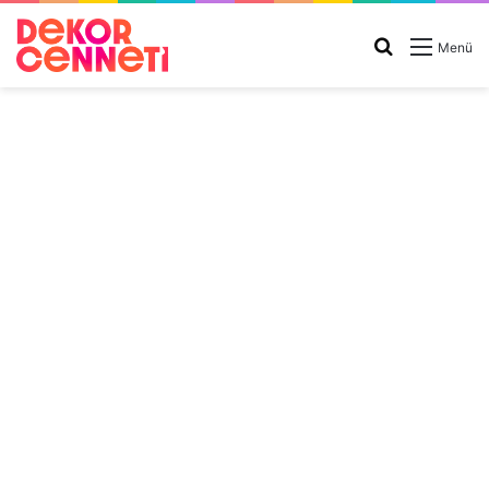
Arama
Menü
yap
...