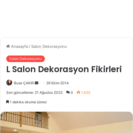
Anasayfa
/
Salon Dekorasyonu
Salon Dekorasyonu
L Salon Dekorasyon Fikirleri
Buse ÇAKIR
B
26 Ekim 2014
i
Son güncelleme: 21 Ağustos 2023
0
1.435
r
1 dakika okuma süresi
e
-
p
o
s