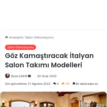
Anasayfa
/
Salon Dekorasyonu
Salon Dekorasyonu
Göz Kamaştıracak İtalyan
Salon Takımı Modelleri
Buse ÇAKIR
B
20 Ocak 2020
i
Son güncelleme: 21 Ağustos 2023
4
781
Bir dakikadan az
r
e
-
p