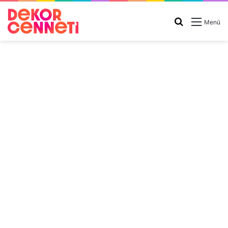
Arama
Menü
yap
...