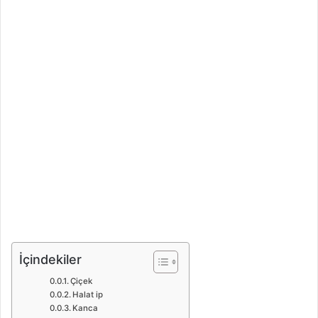
İçindekiler
Çiçek
Halat ip
Kanca