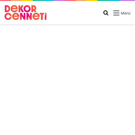
Arama
Menü
yap
...