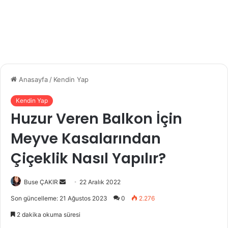
Anasayfa
/
Kendin Yap
Kendin Yap
Huzur Veren Balkon İçin
Meyve Kasalarından
Çiçeklik Nasıl Yapılır?
Buse ÇAKIR
B
22 Aralık 2022
i
Son güncelleme: 21 Ağustos 2023
0
2.276
r
2 dakika okuma süresi
e