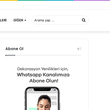
Arama
LERI
DIĞER
yap
Abone Ol
...