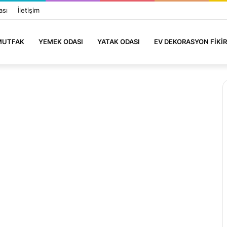
ası
İletişim
MUTFAK
YEMEK ODASI
YATAK ODASI
EV DEKORASYON FIKIR