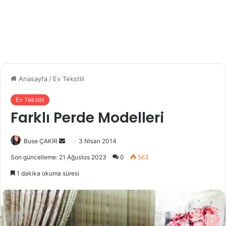
Anasayfa
/
Ev Tekstili
Ev Tekstili
Farklı Perde Modelleri
Buse ÇAKIR
B
3 Nisan 2014
i
Son güncelleme: 21 Ağustos 2023
0
563
r
1 dakika okuma süresi
e
-
p
o
s