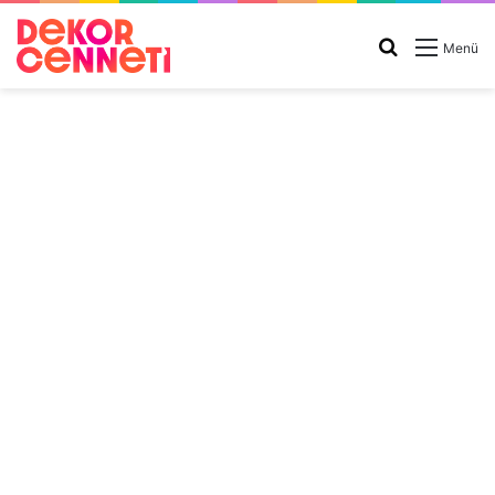
Arama
Menü
yap
...