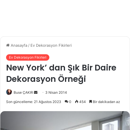
Anasayfa
/
Ev Dekorasyon Fikirleri
Ev Dekorasyon Fikirleri
New York’ dan Şık Bir Daire
Dekorasyon Örneği
Buse ÇAKIR
B
3 Nisan 2014
i
Son güncelleme: 21 Ağustos 2023
0
454
Bir dakikadan az
r
e
-
p