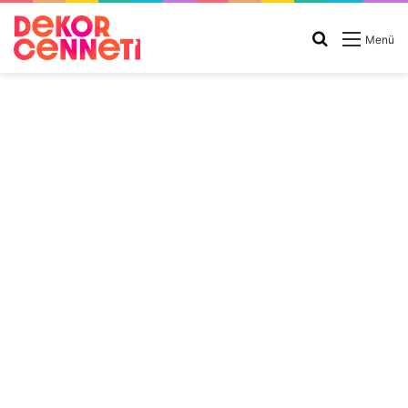
Arama
Menü
yap
...