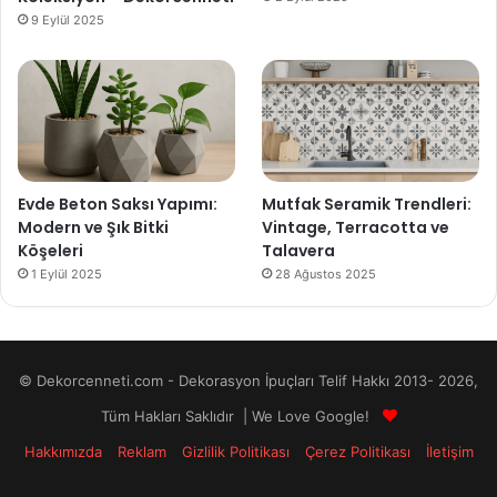
9 Eylül 2025
Evde Beton Saksı Yapımı:
Mutfak Seramik Trendleri:
Modern ve Şık Bitki
Vintage, Terracotta ve
Köşeleri
Talavera
1 Eylül 2025
28 Ağustos 2025
© Dekorcenneti.com - Dekorasyon İpuçları Telif Hakkı 2013- 2026,
Tüm Hakları Saklıdır | We Love Google!
Hakkımızda
Reklam
Gizlilik Politikası
Çerez Politikası
İletişim