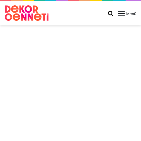
Arama
Menü
yap
...