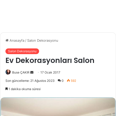
Anasayfa
/
Salon Dekorasyonu
Salon Dekorasyonu
Ev Dekorasyonları Salon
Buse ÇAKIR
B
17 Ocak 2017
i
Son güncelleme: 21 Ağustos 2023
0
592
r
1 dakika okuma süresi
e
-
p
o
s