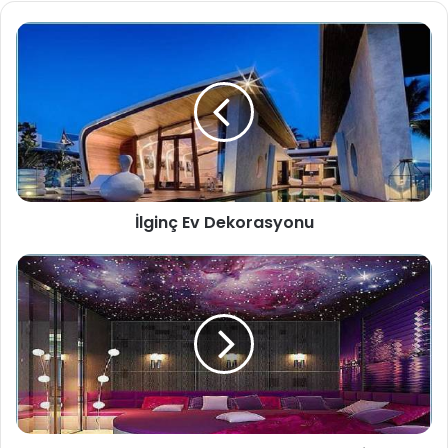
sit
esi
İlginç Ev Dekorasyonu