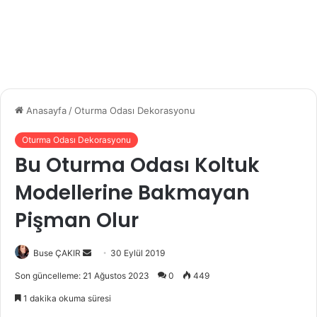
Anasayfa
/
Oturma Odası Dekorasyonu
Oturma Odası Dekorasyonu
Bu Oturma Odası Koltuk
Modellerine Bakmayan
Pişman Olur
Buse ÇAKIR
B
30 Eylül 2019
i
Son güncelleme: 21 Ağustos 2023
0
449
r
1 dakika okuma süresi
e