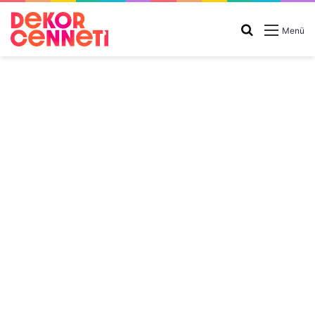
Arama
Menü
yap
...