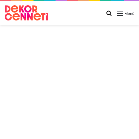
Arama
Menü
yap
...