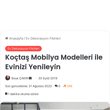
Anasayfa
/
Ev Dekorasyon Fikirleri
Ev Dekorasyon Fikirleri
Koçtaş Mobilya Modelleri ile
Evinizi Yenileyin
Buse ÇAKIR
B
30 Eylül 2019
i
Son güncelleme: 21 Ağustos 2023
0
598
r
1 dakika okuma süresi
e
-
p