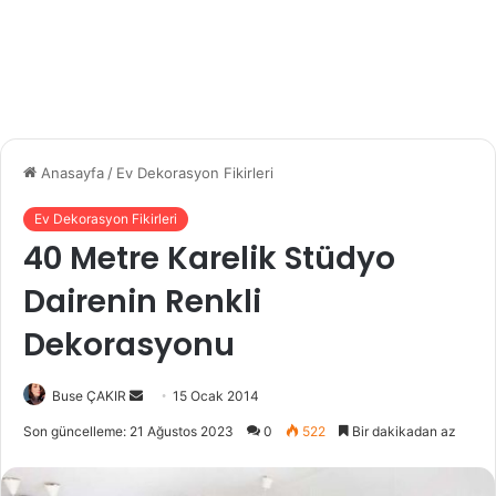
Anasayfa
/
Ev Dekorasyon Fikirleri
Ev Dekorasyon Fikirleri
40 Metre Karelik Stüdyo
Dairenin Renkli
Dekorasyonu
Buse ÇAKIR
B
15 Ocak 2014
i
Son güncelleme: 21 Ağustos 2023
0
522
Bir dakikadan az
r
e