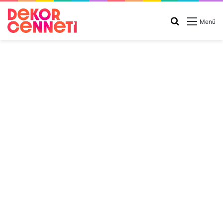
Arama
Menü
yap
...