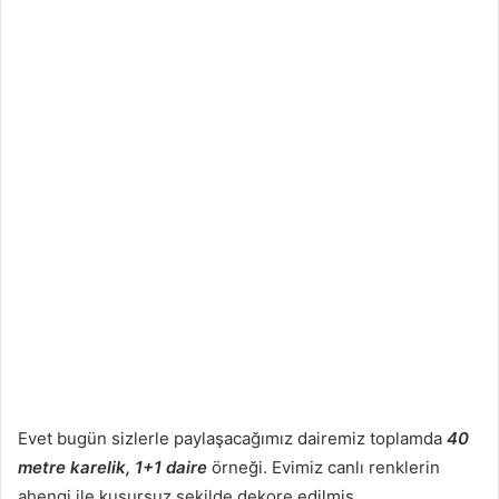
Evet bugün sizlerle paylaşacağımız dairemiz toplamda
40
metre karelik, 1+1 daire
örneği. Evimiz canlı renklerin
ahengi ile kusursuz şekilde dekore edilmiş.