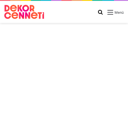
Arama
Menü
yap
...