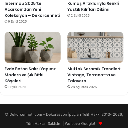
Intermob 2025’te
Kumaş Artıklarıyla Renkli
Acarkon’dan Yeni
Yastık Kılıfları Dikimi
Koleksiyon – Dekorcenneti
2 Eylül 2025
9 Eylül 2025
Evde Beton Saksı Yapımı:
Mutfak Seramik Trendleri:
Modern ve Şık Bitki
Vintage, Terracotta ve
Köşeleri
Talavera
1 Eylül 2025
28 Ağustos 2025
© Dekorcenneti.com - Dekorasyon İpuçları Telif Hakkı 2013- 2026,
Tüm Hakları Saklıdır | We Love Google!