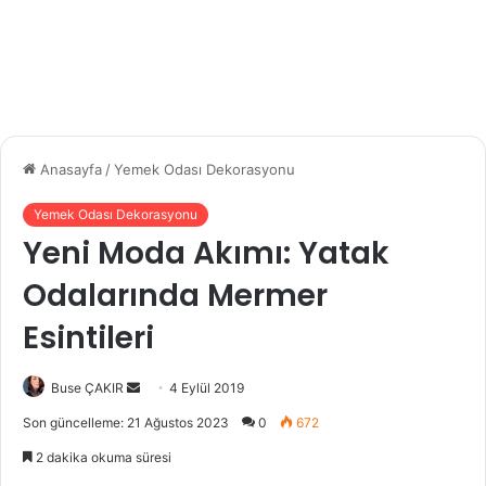
Anasayfa
/
Yemek Odası Dekorasyonu
Yemek Odası Dekorasyonu
Yeni Moda Akımı: Yatak
Odalarında Mermer
Esintileri
Buse ÇAKIR
B
4 Eylül 2019
i
Son güncelleme: 21 Ağustos 2023
0
672
r
2 dakika okuma süresi
e