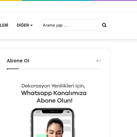
Arama
LERI
DIĞER
yap
Abone Ol
...