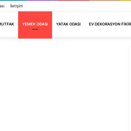
ası
İletişim
MUTFAK
YEMEK ODASI
YATAK ODASI
EV DEKORASYON FIKIR