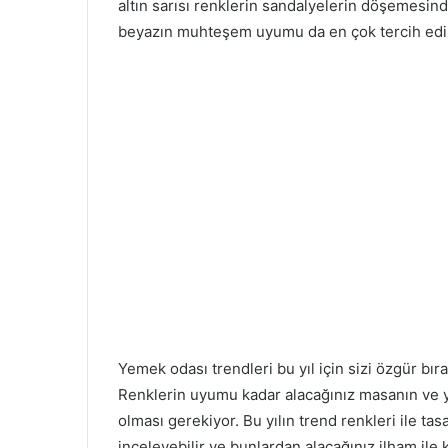
altın sarısı renklerin sandalyelerin döşemesin
beyazın muhteşem uyumu da en çok tercih edile
Yemek odası trendleri bu yıl için sizi özgür bı
Renklerin uyumu kadar alacağınız masanın ve 
olması gerekiyor. Bu yılın trend renkleri ile t
inceleyebilir ve bunlardan alacağınız ilham ile k