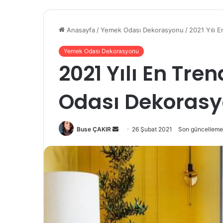
Anasayfa
/
Yemek Odası Dekorasyonu
/
2021 Yılı 
Yemek Odası Dekorasyonu
2021 Yılı En Tre
Odası Dekorasyo
Buse ÇAKIR
B
26 Şubat 2021
Son güncelleme
i
r
e
-
p
o
s