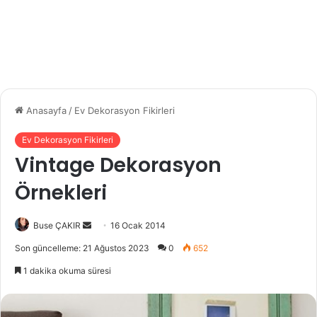
Anasayfa
/
Ev Dekorasyon Fikirleri
Ev Dekorasyon Fikirleri
Vintage Dekorasyon
Örnekleri
Buse ÇAKIR
B
16 Ocak 2014
i
Son güncelleme: 21 Ağustos 2023
0
652
r
1 dakika okuma süresi
e
-
p