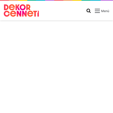
Arama
Menü
yap
...