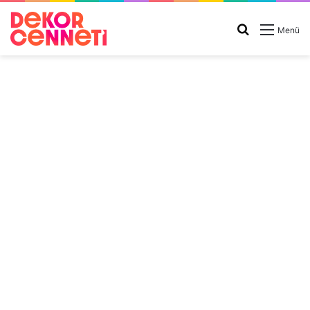
Arama
Menü
yap
...