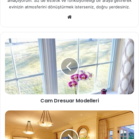
amaçlıyorum. Siz de estetik ve fonksiyonelliği bir araya getirerek
evinizin atmosferini dönüştürmek isterseniz, doğru yerdesiniz.
We
b
sit
esi
Cam Dresuar Modelleri