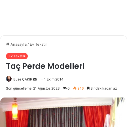
Anasayfa
/
Ev Tekstili
Ev Tekstili
Taç Perde Modelleri
Buse ÇAKIR
B
1 Ekim 2014
i
Son güncelleme: 21 Ağustos 2023
0
946
Bir dakikadan az
r
e
-
p
o
s