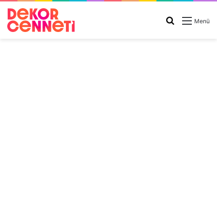
Arama
Menü
yap
...