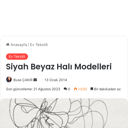
Anasayfa
/
Ev Tekstili
Ev Tekstili
Siyah Beyaz Halı Modelleri
Buse ÇAKIR
B
13 Ocak 2014
i
Son güncelleme: 21 Ağustos 2023
0
1.030
Bir dakikadan az
r
e
-
p
o
s