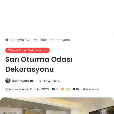
Anasayfa
/
Oturma Odası Dekorasyonu
Oturma Odası Dekorasyonu
Sarı Oturma Odası
Dekorasyonu
Bir
Buse ÇAKIR
25 Ocak 2014
e-
Son güncelleme: 11 Ekim 2023
0
895
Bir dakikadan az
posta
göndermek