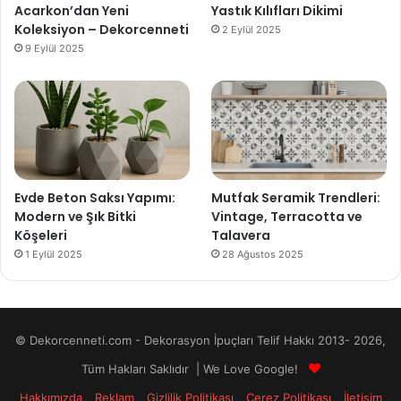
Acarkon’dan Yeni
Yastık Kılıfları Dikimi
Koleksiyon – Dekorcenneti
2 Eylül 2025
9 Eylül 2025
Evde Beton Saksı Yapımı:
Mutfak Seramik Trendleri:
Modern ve Şık Bitki
Vintage, Terracotta ve
Köşeleri
Talavera
1 Eylül 2025
28 Ağustos 2025
© Dekorcenneti.com - Dekorasyon İpuçları Telif Hakkı 2013- 2026,
Tüm Hakları Saklıdır | We Love Google!
Hakkımızda
Reklam
Gizlilik Politikası
Çerez Politikası
İletişim