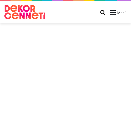
Arama
Menü
yap
...