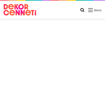
Arama
Menü
yap
...