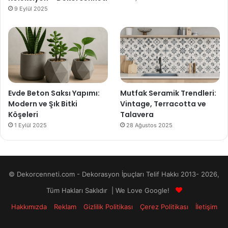
9 Eylül 2025
Evde Beton Saksı Yapımı:
Mutfak Seramik Trendleri:
Modern ve Şık Bitki
Vintage, Terracotta ve
Köşeleri
Talavera
1 Eylül 2025
28 Ağustos 2025
© Dekorcenneti.com - Dekorasyon İpuçları Telif Hakkı 2013- 2026,
Tüm Hakları Saklıdır | We Love Google!
Hakkımızda
Reklam
Gizlilik Politikası
Çerez Politikası
İletişim