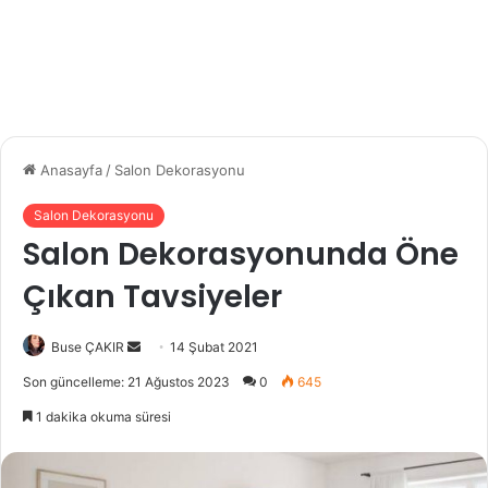
Anasayfa
/
Salon Dekorasyonu
Salon Dekorasyonu
Salon Dekorasyonunda Öne
Çıkan Tavsiyeler
Buse ÇAKIR
B
14 Şubat 2021
i
Son güncelleme: 21 Ağustos 2023
0
645
r
1 dakika okuma süresi
e
-
p