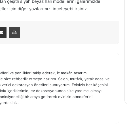
lan çeşitli siyah beyaz halı modellerini galerimizde
ler için diğer yazılarımızı inceleyebilirsiniz.
E-Posta ile paylaş
Yazdır
ndleri ve yenilikleri takip ederek, iç mekân tasarımı
e size rehberlik etmeye hazırım. Salon, mutfak, yatak odası ve
am verici dekorasyon önerileri sunuyorum. Evinizin her köşesini
e dolu içeriklerimle, ev dekorasyonunda size yardımcı olmayı
onksiyonelliği bir araya getirerek evinizin atmosferini
yerdesiniz.