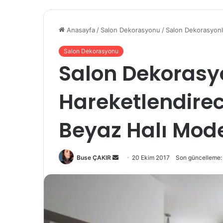
Anasayfa
/
Salon Dekorasyonu
/
Salon Dekorasyonla
Salon Dekorasyonu
Salon Dekorasyo
Hareketlendirec
Beyaz Halı Mode
Buse ÇAKIR
B
20 Ekim 2017
Son güncelleme:
i
r
e
-
p