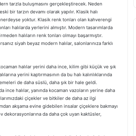
odern tarzla buluşmasını gerçekleştirecek. Neden
ski bir tarzın devamı olarak yapılır. Klasik halı
 nerdeyse yoktur. Klasik renk tonları olan kahverengi
tonları halılarda yerlerini almıştır. Modern tasarımlarda
girmeden halıların renk tonları olmayı başarmıştır.
anız siyah beyaz modern halılar, salonlarınıza farklı
caman halılar yerini daha ince, kilim gibi küçük ve şık
alılarına yerini kaptırmasının da bu halı kalınlıklarında
meleri de daha süslü, daha şık bir hale geldi.
da ince halılar, yanında kocaman vazoların yerine daha
rımızdaki çiçekler ve bitkiler de daha az ilgi
amdan akşama evine gidebilen insalar çiçeklere bakmayı
 ev dekorasyonlarına da daha çok uyan kaktüsler,