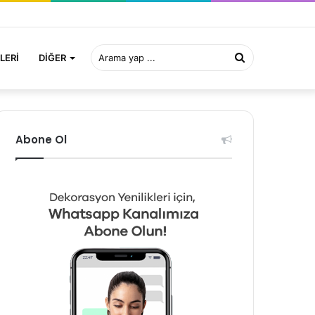
Arama
LERI
DIĞER
yap
Abone Ol
...