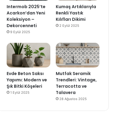
Intermob 2025’te
Kumaş Artıklarıyla
Acarkon’dan Yeni
Renkli Yastık
Koleksiyon –
Kılıfları Dikimi
Dekorcenneti
2 Eylül 2025
9 Eylül 2025
Evde Beton Saksı
Mutfak Seramik
Yapımı: Modern ve
Trendleri: Vintage,
Şık Bitki Köşeleri
Terracotta ve
Talavera
1 Eylül 2025
28 Ağustos 2025