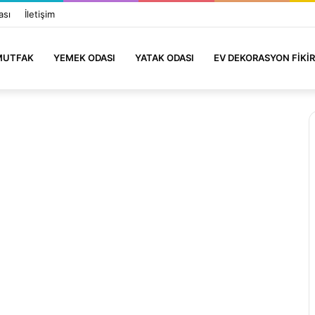
ası
İletişim
MUTFAK
YEMEK ODASI
YATAK ODASI
EV DEKORASYON FIKIR