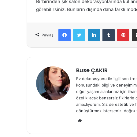
Birbirinden şık salon dekorasyonlarında kullanı
görebilirsiniz. Bunların dışında daha farklı model
Facebook
Twitter
LinkedIn
Tumblr
Pinterest
Paylaş
Buse ÇAKIR
Ev dekorasyonu ile ilgili son tre
konusundaki bilgi ve deneyimiml
diğer yaşam alanlarınız için ilh
özel kılacak benzersiz fikirlerl
amaçlıyorum. Siz de estetik ve f
dönüştürmek isterseniz, doğru 
We
b
sit