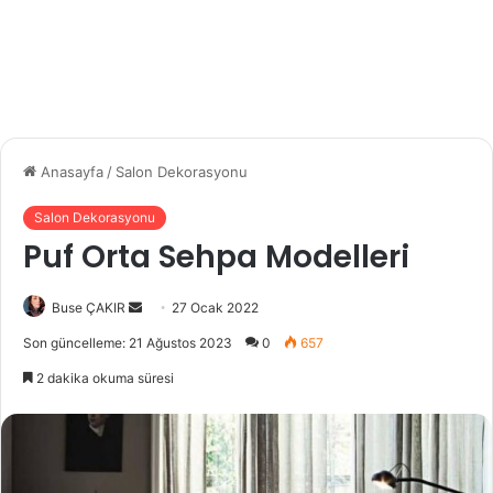
Anasayfa
/
Salon Dekorasyonu
Salon Dekorasyonu
Puf Orta Sehpa Modelleri
Buse ÇAKIR
B
27 Ocak 2022
i
Son güncelleme: 21 Ağustos 2023
0
657
r
2 dakika okuma süresi
e
-
p
o
s