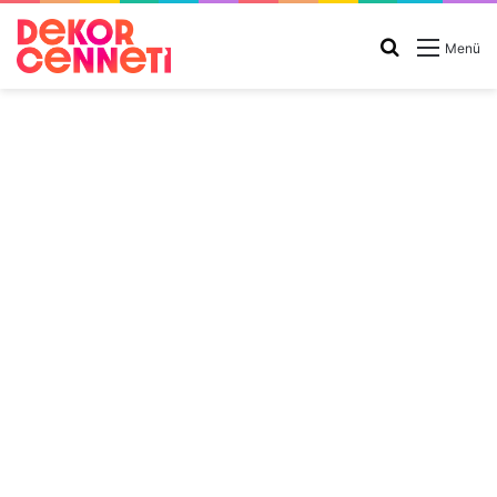
Arama
Menü
yap
...