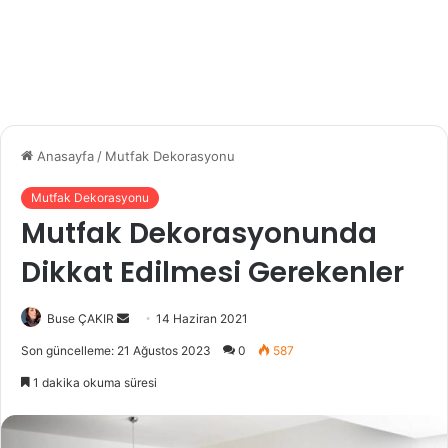
Anasayfa
/
Mutfak Dekorasyonu
Mutfak Dekorasyonu
Mutfak Dekorasyonunda
Dikkat Edilmesi Gerekenler
Buse ÇAKIR
B
14 Haziran 2021
i
Son güncelleme: 21 Ağustos 2023
0
587
r
1 dakika okuma süresi
e
-
p