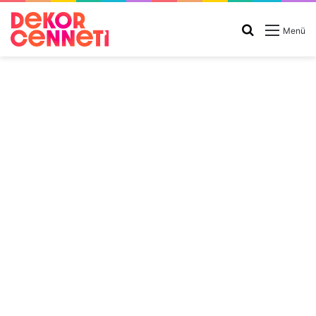
Arama
Menü
yap
...