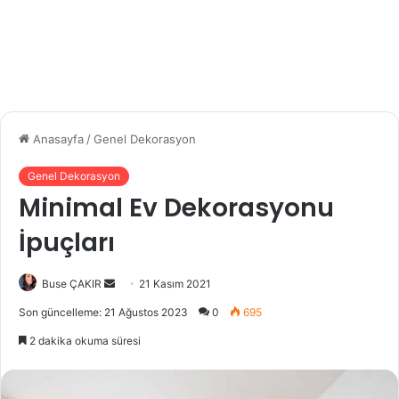
Anasayfa
/
Genel Dekorasyon
Genel Dekorasyon
Minimal Ev Dekorasyonu
İpuçları
Buse ÇAKIR
B
21 Kasım 2021
i
Son güncelleme: 21 Ağustos 2023
0
695
r
2 dakika okuma süresi
e
-
p