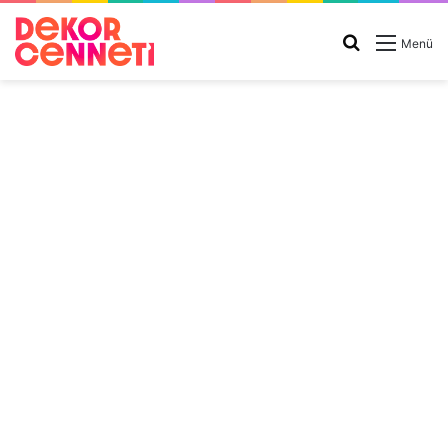
Arama
Menü
yap
...