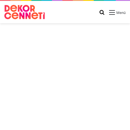
Arama
Menü
yap
...