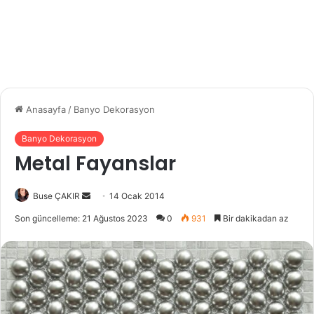
Anasayfa
/
Banyo Dekorasyon
Banyo Dekorasyon
Metal Fayanslar
Buse ÇAKIR
B
14 Ocak 2014
i
Son güncelleme: 21 Ağustos 2023
0
931
Bir dakikadan az
r
e
-
p
o
s